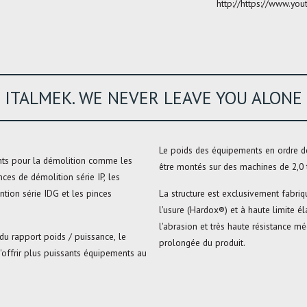
http://https://www.y
ITALMEK. WE NEVER LEAVE YOU ALONE
Le poids des équipements en ordre d
nts pour la démolition comme les
être montés sur des machines de 2,0 
inces de démolition série IP, les
ntion série IDG et les pinces
La structure est exclusivement fabriq
l'usure (Hardox®) et à haute limite é
l'abrasion et très haute résistance mé
du rapport poids / puissance, le
prolongée du produit.
d'offrir plus puissants équipements au