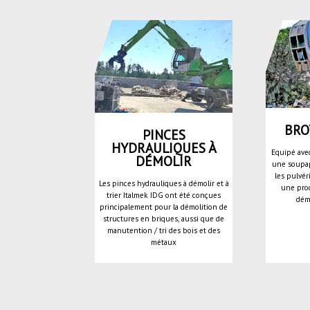
BRO
PINCES
HYDRAULIQUES À
Equipé ave
DÉMOLIR
une soupap
les pulvér
Les pinces hydrauliques à démolir et à
une prod
trier Italmek IDG ont été conçues
dém
principalement pour la démolition de
structures en briques, aussi que de
manutention / tri des bois et des
métaux