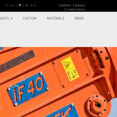
It
en
fr
de
es
Contacts
privacy
Cookie Policy
DUITS
CUSTOM
MATÉRIELS
NEWS