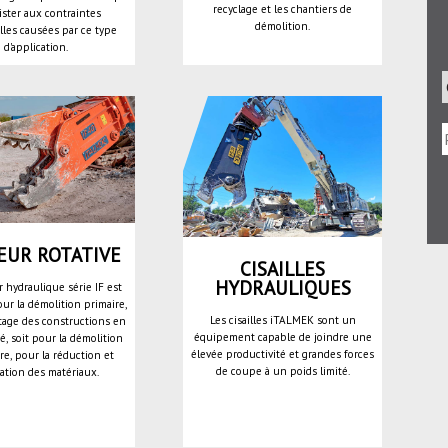
recyclage et les chantiers de
ister aux contraintes
démolition.
lles causées par ce type
d'application.
EUR ROTATIVE
CISAILLES
HYDRAULIQUES
 hydraulique série IF est
pour la démolition primaire,
Les cisailles iTALMEK sont un
ttage des constructions en
équipement capable de joindre une
, soit pour la démolition
élevée productivité et grandes forces
re, pour la réduction et
de coupe à un poids limité.
ation des matériaux.