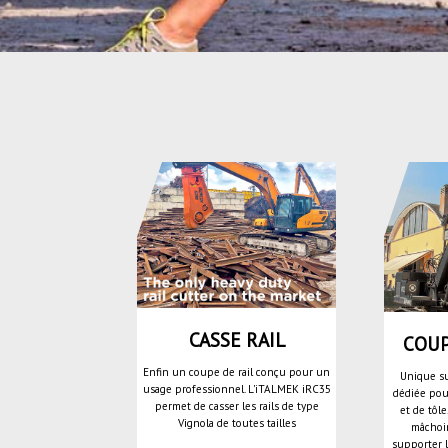
CASSE RAIL
COUP
Enfin un coupe de rail conçu pour un
Unique su
usage professionnel. L'iTALMEK iRC35
dédiée pou
permet de casser les rails de type
et de tôle
Vignola de toutes tailles
mâchoir
supporter 