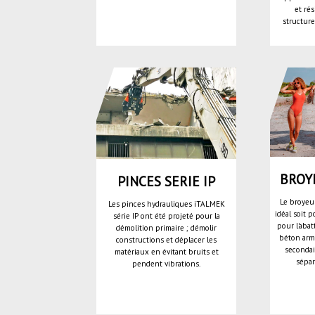
et rés
structure
BROY
PINCES SERIE IP
Le broyeur
Les pinces hydrauliques iTALMEK
idéal soit 
série IP ont été projeté pour la
pour l'aba
démolition primaire ; démolir
béton armé
constructions et déplacer les
secondai
matériaux en évitant bruits et
sépar
pendent vibrations.