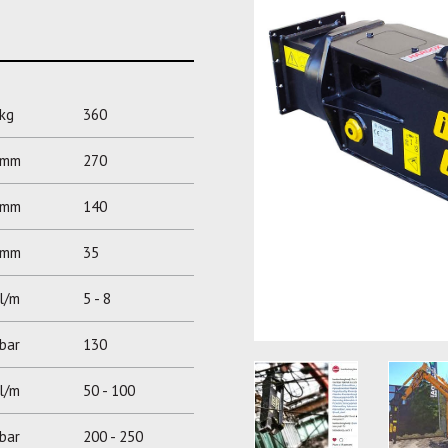
kg
360
mm
270
mm
140
mm
35
l/m
5 - 8
bar
130
l/m
50 - 100
bar
200 - 250