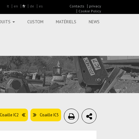
It
en
fr
de
es
Contacts
privacy
Cookie Policy
DUITS
CUSTOM
MATÉRIELS
NEWS
Cisaille IC2
Cisaille IC5