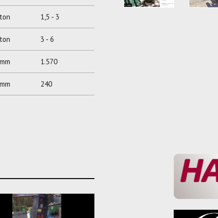
ton
1,5 - 3
ton
3 - 6
mm
1.570
mm
240